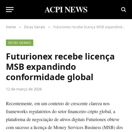
ACPI NEWS
Home
Dicas Gerais
Futurionex recebe licença MSB expandindo conformidade global
»
»
DICAS GERAIS
Futurionex recebe licença
MSB expandindo
conformidade global
12 de março de 2026
Recentemente, em um contexto de crescente clareza nos
frameworks regulatórios do setor financeiro cripto global, a
plataforma de negociação de ativos digitais Futurionex obteve
com sucesso a licença de Money Services Business (MSB) dos