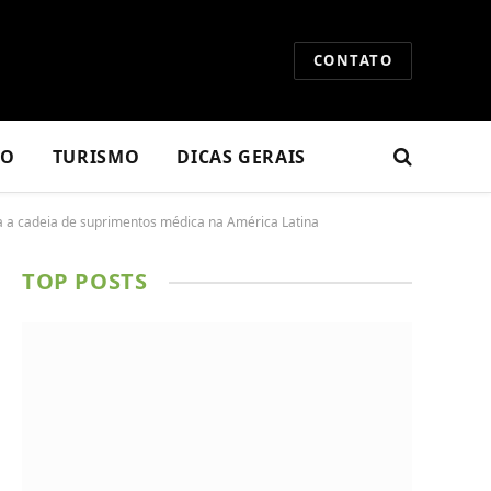
CONTATO
RO
TURISMO
DICAS GERAIS
a cadeia de suprimentos médica na América Latina
TOP POSTS