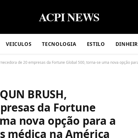
ACPI NEWS
VEICULOS
TECNOLOGIA
ESTILO
DINHEI
cedora de 20 empresas da Fortune Global 500, torna-se uma nova opção para 
OQUN BRUSH,
presas da Fortune
uma nova opção para a
s médica na América