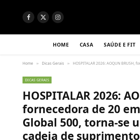
Facebook
X
Instagram
(Twitter)
HOME
CASA
SAÚDE E FIT
Home
Dicas Gerais
HOSPITALAR 2026: AOQUN BRUSH, forne
»
»
DICAS GERAIS
HOSPITALAR 2026: A
fornecedora de 20 em
Global 500, torna-se 
cadeia de suprimento