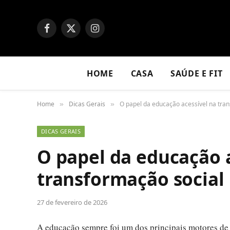
Facebook
X
Instagram
(Twitter)
HOME
CASA
SAÚDE E FIT
Home
Dicas Gerais
O papel da educação acessível na tra
»
»
DICAS GERAIS
O papel da educação 
transformação social
27 de fevereiro de 2026
A educação sempre foi um dos principais motores de