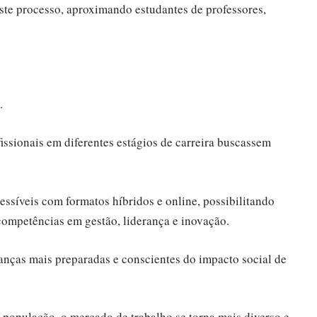
ste processo, aproximando estudantes de professores,
a.
issionais em diferentes estágios de carreira buscassem
essíveis com formatos híbridos e online, possibilitando
 competências em gestão, liderança e inovação.
ranças mais preparadas e conscientes do impacto social de
 população, o mercado de trabalho se torna mais diverso e