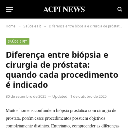
ACPI NEWS
Home
Saúde e Fit
Diferença entre biópsia e cirurgia de próstata: quando cada procedimento é indicado
»
»
SAÚDE E FIT
Diferença entre biópsia e
cirurgia de próstata:
quando cada procedimento
é indicado
30 de setembro de 2025
Updated:
1 de outubro de 2025
Muitos homens confundem biópsia prostática com cirurgia de
próstata, porém esses procedimentos possuem objetivos
completamente distintos. Entretanto, compreender as diferenças