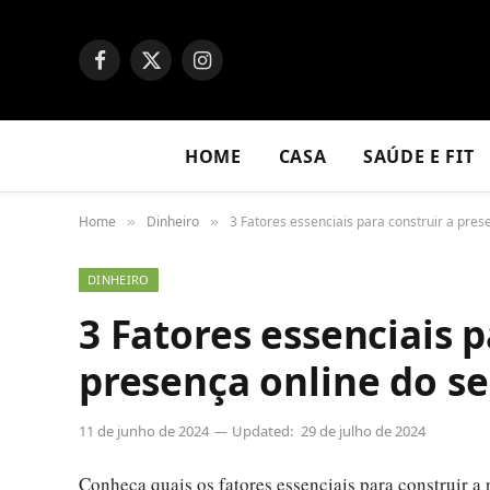
Facebook
X
Instagram
(Twitter)
HOME
CASA
SAÚDE E FIT
Home
Dinheiro
3 Fatores essenciais para construir a pres
»
»
DINHEIRO
3 Fatores essenciais p
presença online do s
11 de junho de 2024
Updated:
29 de julho de 2024
Conheça quais os fatores essenciais para construir a 