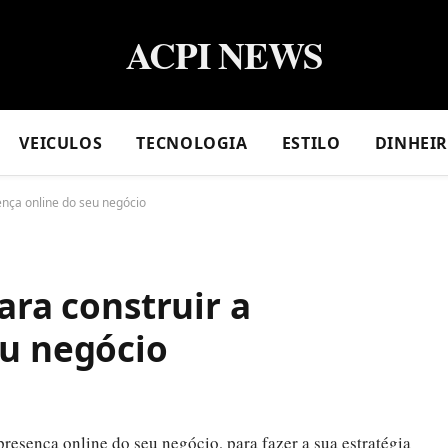
ACPI NEWS
VEICULOS
TECNOLOGIA
ESTILO
DINHEI
ença online do seu negócio
ara construir a
eu negócio
presença online do seu negócio, para fazer a sua estratégia